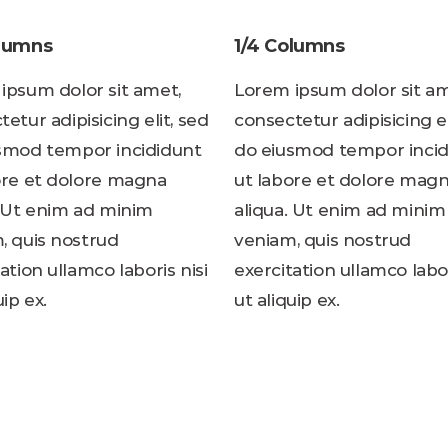
olumns
1/4 Columns
ipsum dolor sit amet,
Lorem ipsum dolor sit am
etur adipisicing elit, sed
consectetur adipisicing el
smod tempor incididunt
do eiusmod tempor incid
ore et dolore magna
ut labore et dolore mag
. Ut enim ad minim
aliqua. Ut enim ad minim
, quis nostrud
veniam, quis nostrud
ation ullamco laboris nisi
exercitation ullamco labor
uip ex.
ut aliquip ex.