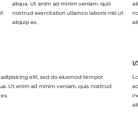
aliqua. Ut enim ad minim veniam, quis
al
ut
nostrud exercitation ullamco laboris nisi ut
no
aliquip ex.
al
1
adipisicing elit, sed do eiusmod tempor
Lo
qua. Ut enim ad minim veniam, quis nostrud
ad
 ex.
in
al