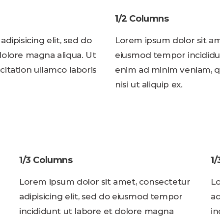
1/2 Columns
dipisicing elit, sed do
Lorem ipsum dolor sit ame
dolore magna aliqua. Ut
eiusmod tempor incididun
itation ullamco laboris
enim ad minim veniam, qu
nisi ut aliquip ex.
1/3 Columns
1
Lorem ipsum dolor sit amet, consectetur
Lo
adipisicing elit, sed do eiusmod tempor
ad
incididunt ut labore et dolore magna
in