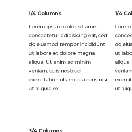
1/4 Columns
1/4 C
Lorem ipsum dolor sit amet,
Lorem 
consectetur adipisicing elit, sed
consect
do eiusmod tempor incididunt
do eiu
ut labore et dolore magna
ut lab
aliqua. Ut enim ad minim
aliqua
veniam, quis nostrud
veniam
exercitation ullamco laboris nisi
exercit
ut aliquip ex.
ut aliq
3/4 Columns